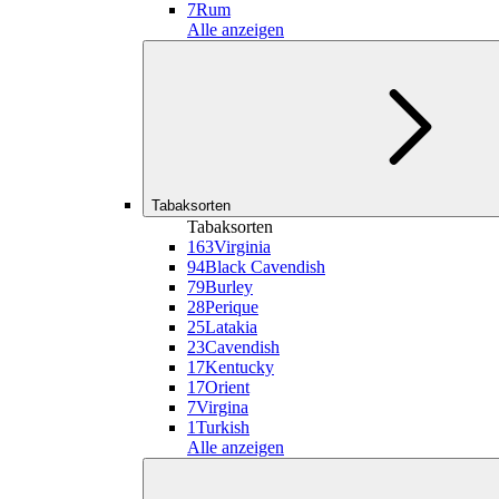
7
Rum
Alle anzeigen
Tabaksorten
Tabaksorten
163
Virginia
94
Black Cavendish
79
Burley
28
Perique
25
Latakia
23
Cavendish
17
Kentucky
17
Orient
7
Virgina
1
Turkish
Alle anzeigen