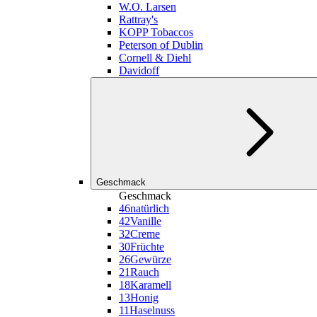
W.O. Larsen
Rattray's
KOPP Tobaccos
Peterson of Dublin
Cornell & Diehl
Davidoff
Geschmack
Geschmack
46
natürlich
42
Vanille
32
Creme
30
Früchte
26
Gewürze
21
Rauch
18
Karamell
13
Honig
11
Haselnuss