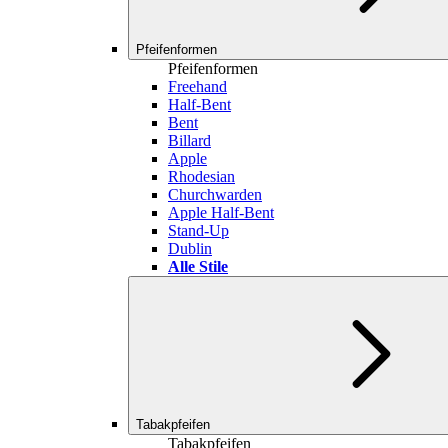
Pfeifenformen
Pfeifenformen
Freehand
Half-Bent
Bent
Billard
Apple
Rhodesian
Churchwarden
Apple Half-Bent
Stand-Up
Dublin
Alle Stile
Tabakpfeifen
Tabakpfeifen