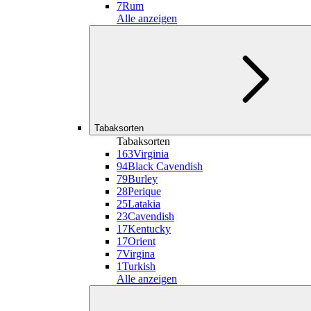
7
Rum
Alle anzeigen
Tabaksorten
Tabaksorten
163
Virginia
94
Black Cavendish
79
Burley
28
Perique
25
Latakia
23
Cavendish
17
Kentucky
17
Orient
7
Virgina
1
Turkish
Alle anzeigen