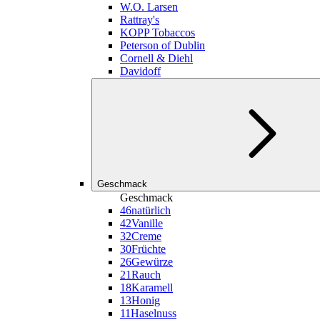
W.O. Larsen
Rattray's
KOPP Tobaccos
Peterson of Dublin
Cornell & Diehl
Davidoff
Geschmack
Geschmack
46
natürlich
42
Vanille
32
Creme
30
Früchte
26
Gewürze
21
Rauch
18
Karamell
13
Honig
11
Haselnuss