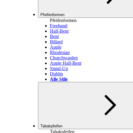
Pfeifenformen
Pfeifenformen
Freehand
Half-Bent
Bent
Billard
Apple
Rhodesian
Churchwarden
Apple Half-Bent
Stand-Up
Dublin
Alle Stile
Tabakpfeifen
Tabakpfeifen