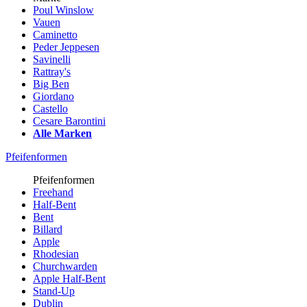
Poul Winslow
Vauen
Caminetto
Peder Jeppesen
Savinelli
Rattray's
Big Ben
Giordano
Castello
Cesare Barontini
Alle Marken
Pfeifenformen
Pfeifenformen
Freehand
Half-Bent
Bent
Billard
Apple
Rhodesian
Churchwarden
Apple Half-Bent
Stand-Up
Dublin