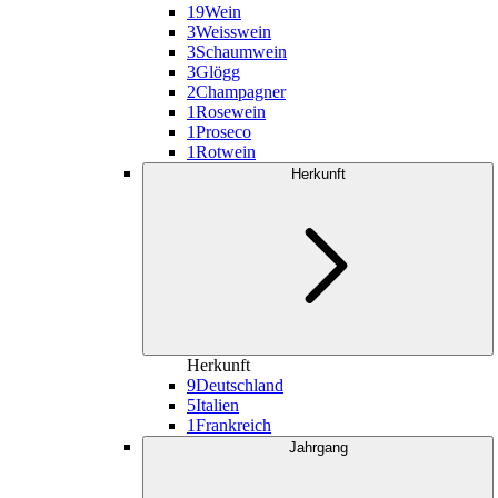
19
Wein
3
Weisswein
3
Schaumwein
3
Glögg
2
Champagner
1
Rosewein
1
Proseco
1
Rotwein
Herkunft
Herkunft
9
Deutschland
5
Italien
1
Frankreich
Jahrgang