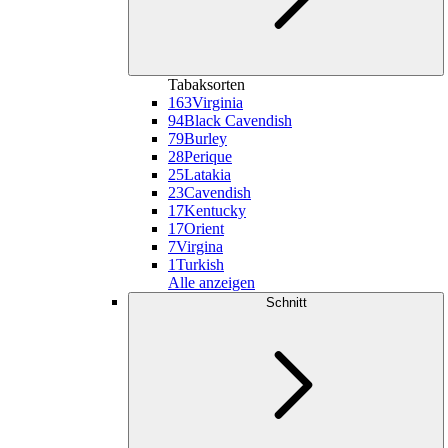
Tabaksorten
163
Virginia
94
Black Cavendish
79
Burley
28
Perique
25
Latakia
23
Cavendish
17
Kentucky
17
Orient
7
Virgina
1
Turkish
Alle anzeigen
Schnitt