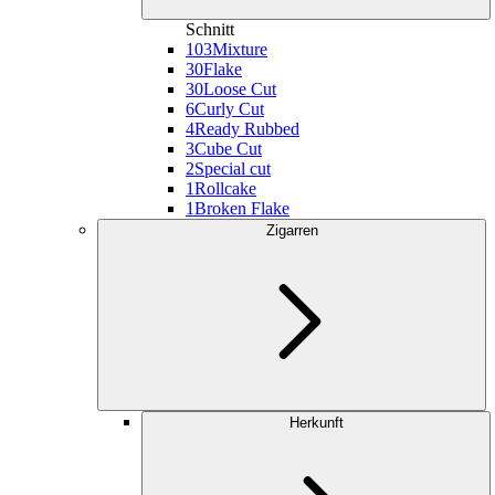
Schnitt
103
Mixture
30
Flake
30
Loose Cut
6
Curly Cut
4
Ready Rubbed
3
Cube Cut
2
Special cut
1
Rollcake
1
Broken Flake
Zigarren
Herkunft