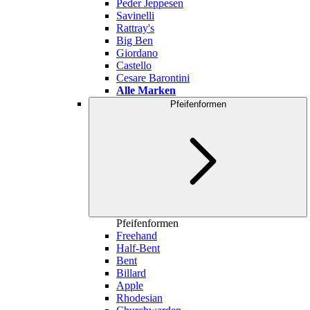
Peder Jeppesen
Savinelli
Rattray's
Big Ben
Giordano
Castello
Cesare Barontini
Alle Marken
Pfeifenformen
Pfeifenformen
Freehand
Half-Bent
Bent
Billard
Apple
Rhodesian