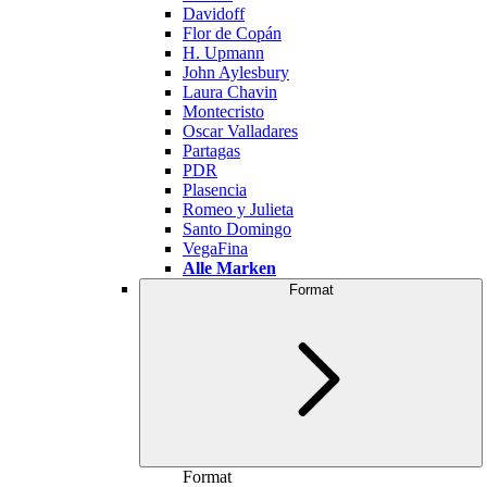
Davidoff
Flor de Copán
H. Upmann
John Aylesbury
Laura Chavin
Montecristo
Oscar Valladares
Partagas
PDR
Plasencia
Romeo y Julieta
Santo Domingo
VegaFina
Alle Marken
Format
Format