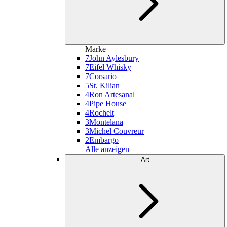
Marke
7
John Aylesbury
7
Eifel Whisky
7
Corsario
5
St. Kilian
4
Ron Artesanal
4
Pipe House
4
Rochelt
3
Montelana
3
Michel Couvreur
2
Embargo
Alle anzeigen
Art