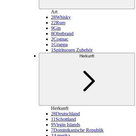
Art
28
Whisky
22
Rum
9
Gin
8
Obstbrand
2
Cognac
1
Grappa
1
Spirituosen Zubehör
Herkunft
Herkunft
28
Deutschland
11
Schottland
9
Virgin Islands
7
Dominikanische Republik
3
Amerika