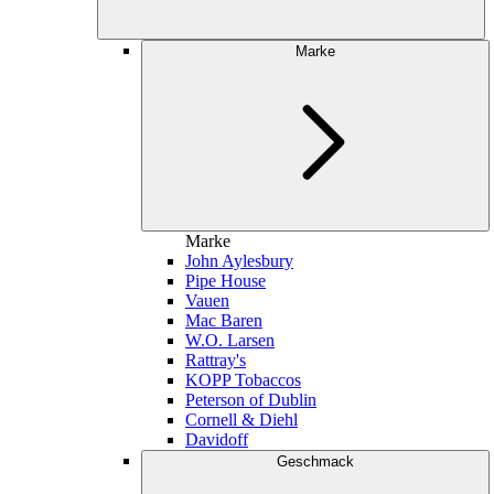
Marke
Marke
John Aylesbury
Pipe House
Vauen
Mac Baren
W.O. Larsen
Rattray's
KOPP Tobaccos
Peterson of Dublin
Cornell & Diehl
Davidoff
Geschmack