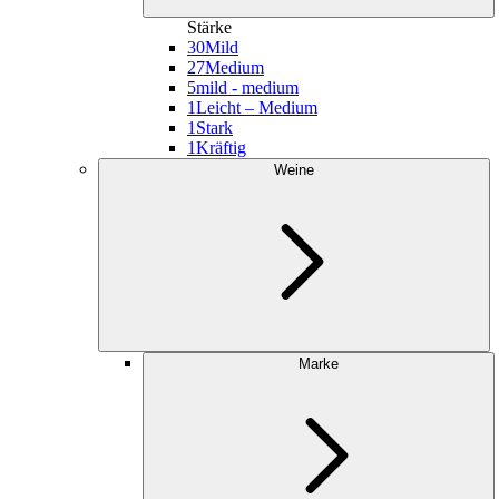
Stärke
30
Mild
27
Medium
5
mild - medium
1
Leicht – Medium
1
Stark
1
Kräftig
Weine
Marke