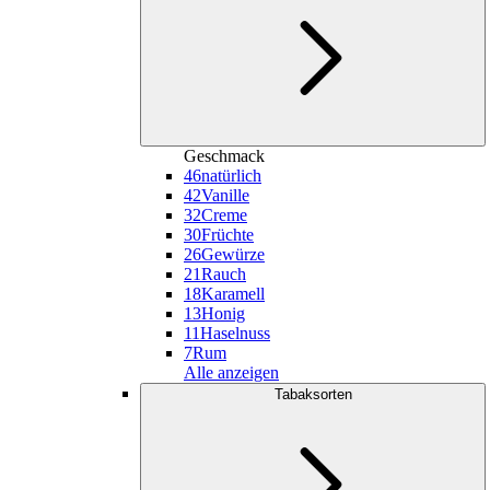
Geschmack
46
natürlich
42
Vanille
32
Creme
30
Früchte
26
Gewürze
21
Rauch
18
Karamell
13
Honig
11
Haselnuss
7
Rum
Alle anzeigen
Tabaksorten