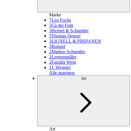
Marke
7
Leo Fuchs
5
Cà dei Frati
3
Hensel & Schneider
3
Thomas Hensel
3
LIGNELL & PIISPANEN
2
Ruinart
2
Markus Schneider
2
Lergenmüller
2
Familia Wein
1
J. Wegeler
Alle anzeigen
Art
Art