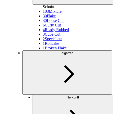
Schnitt
103
Mixture
30
Flake
30
Loose Cut
6
Curly Cut
4
Ready Rubbed
3
Cube Cut
2
Special cut
1
Rollcake
1
Broken Flake
Zigarren
Herkunft