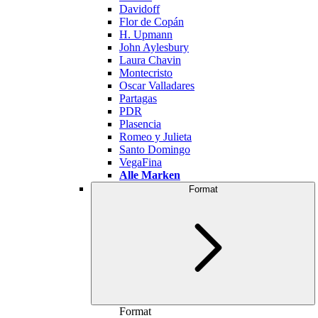
Davidoff
Flor de Copán
H. Upmann
John Aylesbury
Laura Chavin
Montecristo
Oscar Valladares
Partagas
PDR
Plasencia
Romeo y Julieta
Santo Domingo
VegaFina
Alle Marken
Format
Format