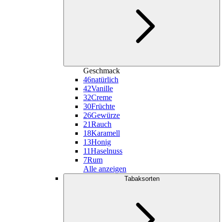
Geschmack
46
natürlich
42
Vanille
32
Creme
30
Früchte
26
Gewürze
21
Rauch
18
Karamell
13
Honig
11
Haselnuss
7
Rum
Alle anzeigen
Tabaksorten