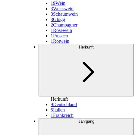
19
Wein
3
Weisswein
3
Schaumwein
3
Glögg
2
Champagner
1
Rosewein
1
Proseco
1
Rotwein
Herkunft
Herkunft
9
Deutschland
5
Italien
1
Frankreich
Jahrgang