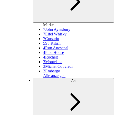
Marke
7
John Aylesbury
7
Eifel Whisky
7
Corsario
5
St. Kilian
4
Ron Artesanal
4
Pipe House
4
Rochelt
3
Montelana
3
Michel Couvreur
2
Embargo
Alle anzeigen
Art