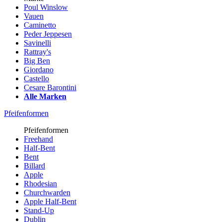
Poul Winslow
Vauen
Caminetto
Peder Jeppesen
Savinelli
Rattray's
Big Ben
Giordano
Castello
Cesare Barontini
Alle Marken
Pfeifenformen
Pfeifenformen
Freehand
Half-Bent
Bent
Billard
Apple
Rhodesian
Churchwarden
Apple Half-Bent
Stand-Up
Dublin