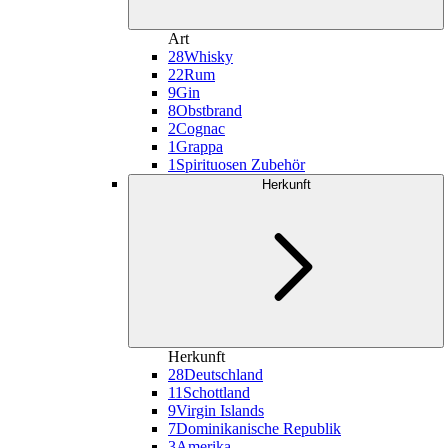
Art
28
Whisky
22
Rum
9
Gin
8
Obstbrand
2
Cognac
1
Grappa
1
Spirituosen Zubehör
Herkunft
Herkunft
28
Deutschland
11
Schottland
9
Virgin Islands
7
Dominikanische Republik
3
Amerika