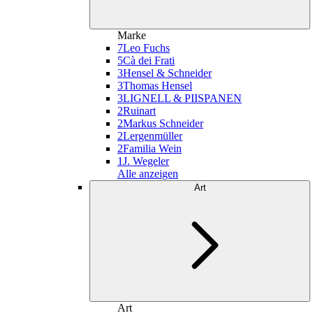
Marke
7
Leo Fuchs
5
Cà dei Frati
3
Hensel & Schneider
3
Thomas Hensel
3
LIGNELL & PIISPANEN
2
Ruinart
2
Markus Schneider
2
Lergenmüller
2
Familia Wein
1
J. Wegeler
Alle anzeigen
Art
Art