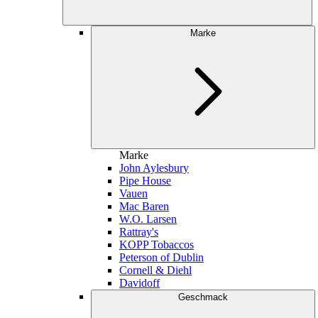
Marke
Marke
John Aylesbury
Pipe House
Vauen
Mac Baren
W.O. Larsen
Rattray's
KOPP Tobaccos
Peterson of Dublin
Cornell & Diehl
Davidoff
Geschmack