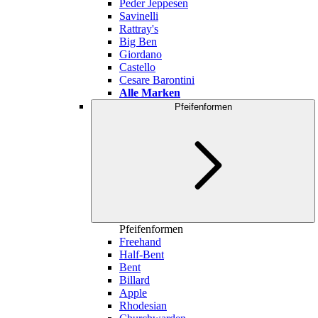
Peder Jeppesen
Savinelli
Rattray's
Big Ben
Giordano
Castello
Cesare Barontini
Alle Marken
Pfeifenformen
Pfeifenformen
Freehand
Half-Bent
Bent
Billard
Apple
Rhodesian