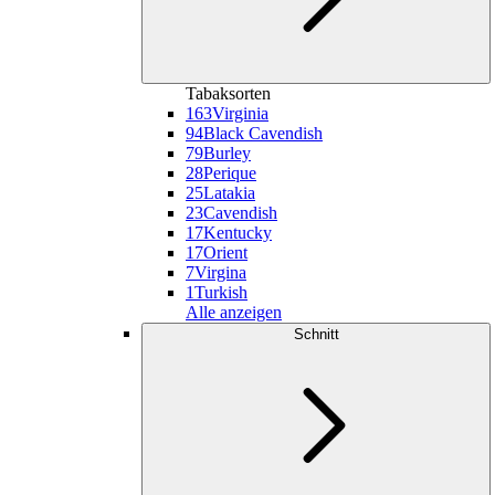
Tabaksorten
163
Virginia
94
Black Cavendish
79
Burley
28
Perique
25
Latakia
23
Cavendish
17
Kentucky
17
Orient
7
Virgina
1
Turkish
Alle anzeigen
Schnitt