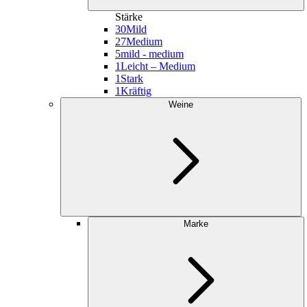
Stärke
30
Mild
27
Medium
5
mild - medium
1
Leicht – Medium
1
Stark
1
Kräftig
Weine
Marke