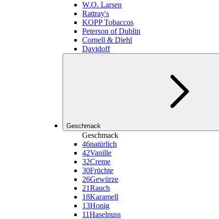
W.O. Larsen
Rattray's
KOPP Tobaccos
Peterson of Dublin
Cornell & Diehl
Davidoff
Geschmack
Geschmack
46
natürlich
42
Vanille
32
Creme
30
Früchte
26
Gewürze
21
Rauch
18
Karamell
13
Honig
11
Haselnuss