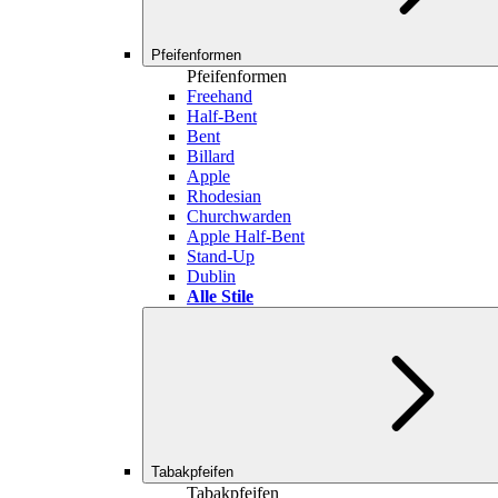
Pfeifenformen
Pfeifenformen
Freehand
Half-Bent
Bent
Billard
Apple
Rhodesian
Churchwarden
Apple Half-Bent
Stand-Up
Dublin
Alle Stile
Tabakpfeifen
Tabakpfeifen