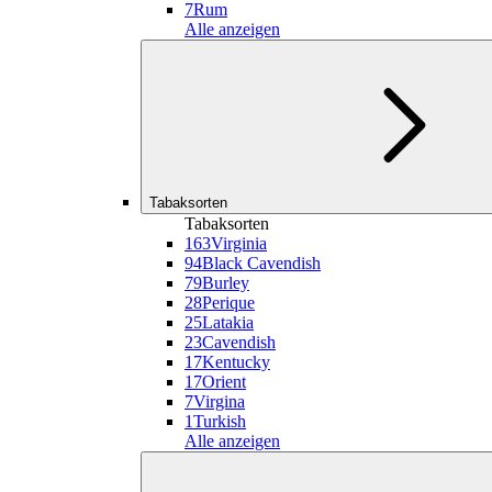
7
Rum
Alle anzeigen
Tabaksorten
Tabaksorten
163
Virginia
94
Black Cavendish
79
Burley
28
Perique
25
Latakia
23
Cavendish
17
Kentucky
17
Orient
7
Virgina
1
Turkish
Alle anzeigen