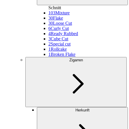
Schnitt
103
Mixture
30
Flake
30
Loose Cut
6
Curly Cut
4
Ready Rubbed
3
Cube Cut
2
Special cut
1
Rollcake
1
Broken Flake
Zigarren
Herkunft