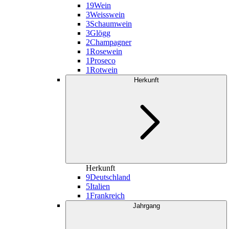
19
Wein
3
Weisswein
3
Schaumwein
3
Glögg
2
Champagner
1
Rosewein
1
Proseco
1
Rotwein
Herkunft
Herkunft
9
Deutschland
5
Italien
1
Frankreich
Jahrgang