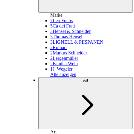
Marke
7
Leo Fuchs
5
Cà dei Frati
3
Hensel & Schneider
3
Thomas Hensel
3
LIGNELL & PIISPANEN
2
Ruinart
2
Markus Schneider
2
Lergenmüller
2
Familia Wein
1
J. Wegeler
Alle anzeigen
Art
Art