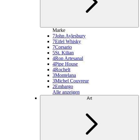
Marke
7
John Aylesbury
7
Eifel Whisky
7
Corsario
5
St. Kilian
4
Ron Artesanal
4
Pipe House
4
Rochelt
3
Montelana
3
Michel Couvreur
2
Embargo
Alle anzeigen
Art