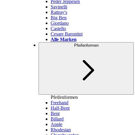
Peder Jeppesen
Savinelli
Rattray's
Big Ben
Giordano
Castello
Cesare Barontini
Alle Marken
Pfeifenformen
Pfeifenformen
Freehand
Half-Bent
Bent
Billard
Apple
Rhodesian