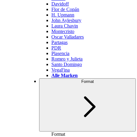
Davidoff
Flor de Copán
H. Upmann
John Aylesbury
Laura Chavin
Montecristo
Oscar Valladares
Partagas
PDR
Plasencia
Romeo y Julieta
Santo Domingo
VegaFina
Alle Marken
Format
Format