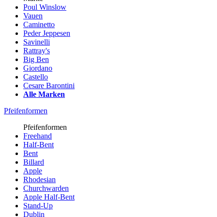
Poul Winslow
Vauen
Caminetto
Peder Jeppesen
Savinelli
Rattray's
Big Ben
Giordano
Castello
Cesare Barontini
Alle Marken
Pfeifenformen
Pfeifenformen
Freehand
Half-Bent
Bent
Billard
Apple
Rhodesian
Churchwarden
Apple Half-Bent
Stand-Up
Dublin