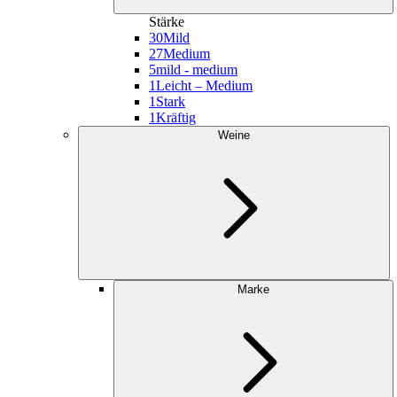
Stärke
30
Mild
27
Medium
5
mild - medium
1
Leicht – Medium
1
Stark
1
Kräftig
Weine
Marke