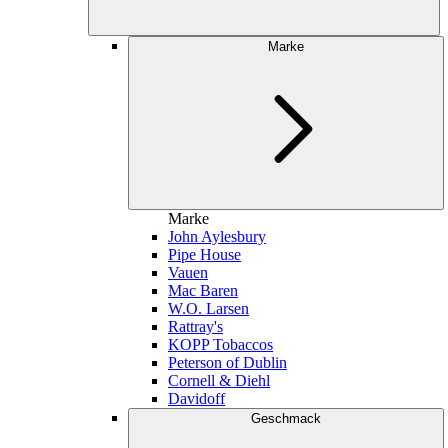
Marke
Marke
John Aylesbury
Pipe House
Vauen
Mac Baren
W.O. Larsen
Rattray's
KOPP Tobaccos
Peterson of Dublin
Cornell & Diehl
Davidoff
Geschmack