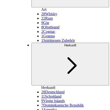
Art
28
Whisky
22
Rum
9
Gin
8
Obstbrand
2
Cognac
1
Grappa
1
Spirituosen Zubehör
Herkunft
Herkunft
28
Deutschland
11
Schottland
9
Virgin Islands
7
Dominikanische Republik
3
Amerika