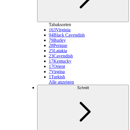
Tabaksorten
163
Virginia
94
Black Cavendish
79
Burley
28
Perique
25
Latakia
23
Cavendish
17
Kentucky
17
Orient
7
Virgina
1
Turkish
Alle anzeigen
Schnitt