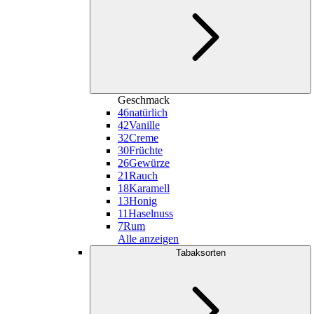
Geschmack
46
natürlich
42
Vanille
32
Creme
30
Früchte
26
Gewürze
21
Rauch
18
Karamell
13
Honig
11
Haselnuss
7
Rum
Alle anzeigen
Tabaksorten