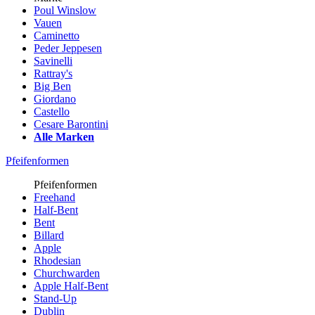
Poul Winslow
Vauen
Caminetto
Peder Jeppesen
Savinelli
Rattray's
Big Ben
Giordano
Castello
Cesare Barontini
Alle Marken
Pfeifenformen
Pfeifenformen
Freehand
Half-Bent
Bent
Billard
Apple
Rhodesian
Churchwarden
Apple Half-Bent
Stand-Up
Dublin