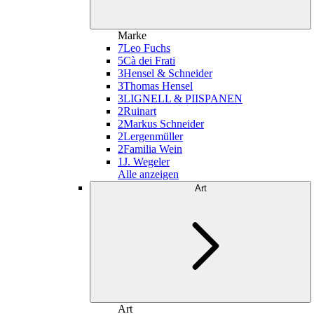
Marke
7
Leo Fuchs
5
Cà dei Frati
3
Hensel & Schneider
3
Thomas Hensel
3
LIGNELL & PIISPANEN
2
Ruinart
2
Markus Schneider
2
Lergenmüller
2
Familia Wein
1
J. Wegeler
Alle anzeigen
Art
Art