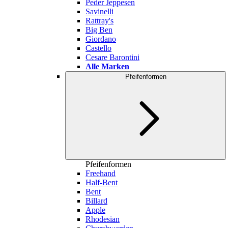
Peder Jeppesen
Savinelli
Rattray's
Big Ben
Giordano
Castello
Cesare Barontini
Alle Marken
Pfeifenformen
Pfeifenformen
Freehand
Half-Bent
Bent
Billard
Apple
Rhodesian