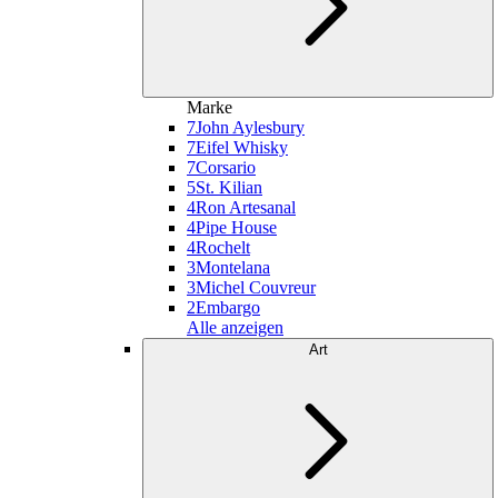
Marke
7
John Aylesbury
7
Eifel Whisky
7
Corsario
5
St. Kilian
4
Ron Artesanal
4
Pipe House
4
Rochelt
3
Montelana
3
Michel Couvreur
2
Embargo
Alle anzeigen
Art