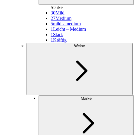
Stärke
30
Mild
27
Medium
5
mild - medium
1
Leicht – Medium
1
Stark
1
Kräftig
Weine
Marke