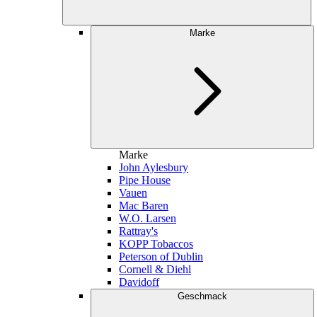
Marke
Marke
John Aylesbury
Pipe House
Vauen
Mac Baren
W.O. Larsen
Rattray's
KOPP Tobaccos
Peterson of Dublin
Cornell & Diehl
Davidoff
Geschmack