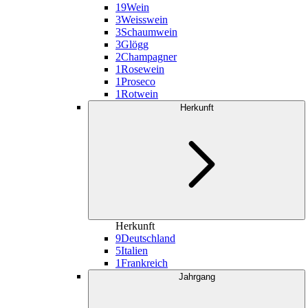
19
Wein
3
Weisswein
3
Schaumwein
3
Glögg
2
Champagner
1
Rosewein
1
Proseco
1
Rotwein
Herkunft
Herkunft
9
Deutschland
5
Italien
1
Frankreich
Jahrgang