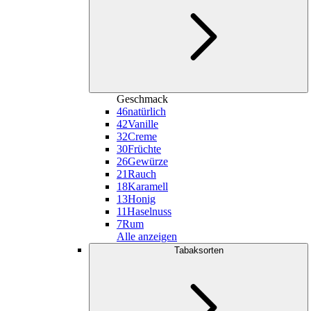
Geschmack
46
natürlich
42
Vanille
32
Creme
30
Früchte
26
Gewürze
21
Rauch
18
Karamell
13
Honig
11
Haselnuss
7
Rum
Alle anzeigen
Tabaksorten