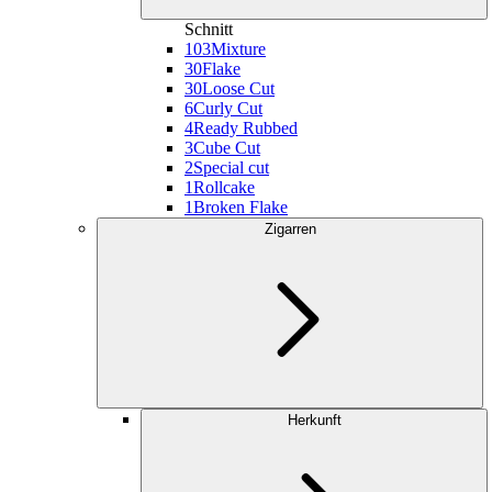
Schnitt
103
Mixture
30
Flake
30
Loose Cut
6
Curly Cut
4
Ready Rubbed
3
Cube Cut
2
Special cut
1
Rollcake
1
Broken Flake
Zigarren
Herkunft