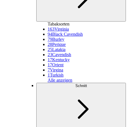
Tabaksorten
163
Virginia
94
Black Cavendish
79
Burley
28
Perique
25
Latakia
23
Cavendish
17
Kentucky
17
Orient
7
Virgina
1
Turkish
Alle anzeigen
Schnitt