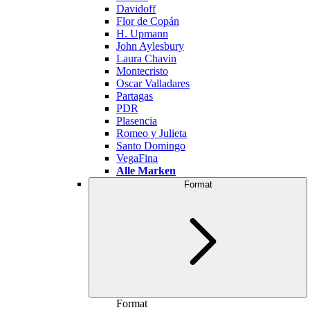
Davidoff
Flor de Copán
H. Upmann
John Aylesbury
Laura Chavin
Montecristo
Oscar Valladares
Partagas
PDR
Plasencia
Romeo y Julieta
Santo Domingo
VegaFina
Alle Marken
Format
Format