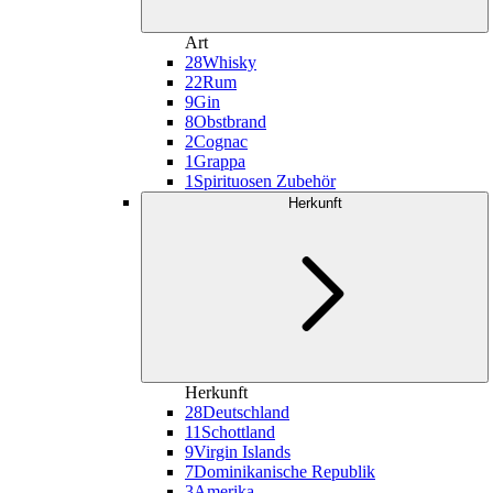
Art
28
Whisky
22
Rum
9
Gin
8
Obstbrand
2
Cognac
1
Grappa
1
Spirituosen Zubehör
Herkunft
Herkunft
28
Deutschland
11
Schottland
9
Virgin Islands
7
Dominikanische Republik
3
Amerika