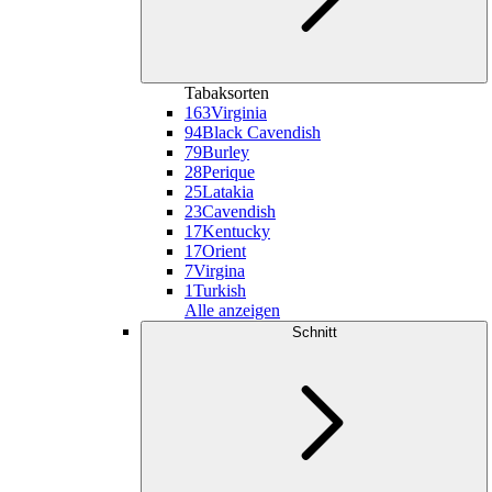
Tabaksorten
163
Virginia
94
Black Cavendish
79
Burley
28
Perique
25
Latakia
23
Cavendish
17
Kentucky
17
Orient
7
Virgina
1
Turkish
Alle anzeigen
Schnitt