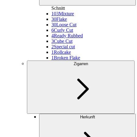
Schnitt
103
Mixture
30
Flake
30
Loose Cut
6
Curly Cut
4
Ready Rubbed
3
Cube Cut
2
Special cut
1
Rollcake
1
Broken Flake
Zigarren
Herkunft