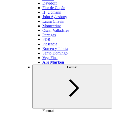
Davidoff
Flor de Copán
H. Upmann
John Aylesbury
Laura Chavin
Montecristo
Oscar Valladares
Partagas
PDR
Plasencia
Romeo y Julieta
Santo Domingo
VegaFina
Alle Marken
Format
Format