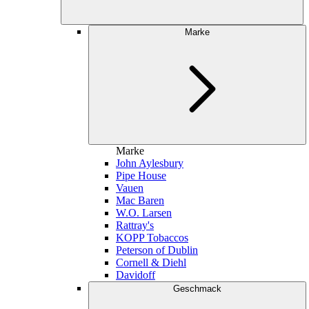
Marke
Marke
John Aylesbury
Pipe House
Vauen
Mac Baren
W.O. Larsen
Rattray's
KOPP Tobaccos
Peterson of Dublin
Cornell & Diehl
Davidoff
Geschmack