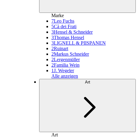
Marke
7
Leo Fuchs
5
Cà dei Frati
3
Hensel & Schneider
3
Thomas Hensel
3
LIGNELL & PIISPANEN
2
Ruinart
2
Markus Schneider
2
Lergenmüller
2
Familia Wein
1
J. Wegeler
Alle anzeigen
Art
Art