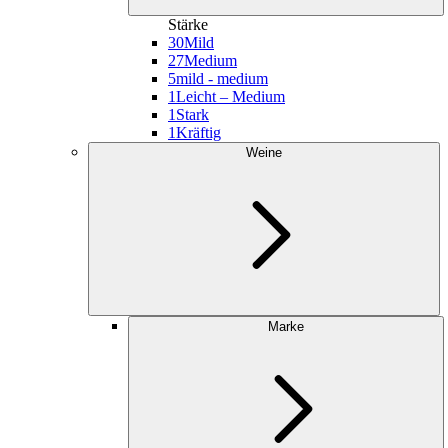
Stärke
30
Mild
27
Medium
5
mild - medium
1
Leicht – Medium
1
Stark
1
Kräftig
Weine
Marke