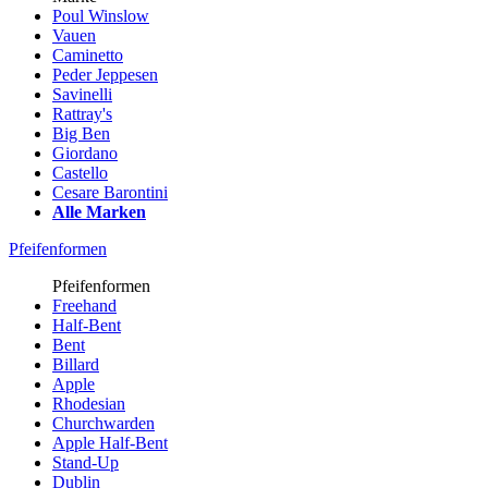
Poul Winslow
Vauen
Caminetto
Peder Jeppesen
Savinelli
Rattray's
Big Ben
Giordano
Castello
Cesare Barontini
Alle Marken
Pfeifenformen
Pfeifenformen
Freehand
Half-Bent
Bent
Billard
Apple
Rhodesian
Churchwarden
Apple Half-Bent
Stand-Up
Dublin