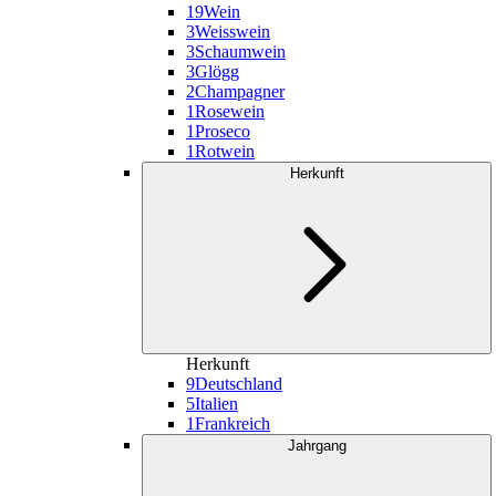
19
Wein
3
Weisswein
3
Schaumwein
3
Glögg
2
Champagner
1
Rosewein
1
Proseco
1
Rotwein
Herkunft
Herkunft
9
Deutschland
5
Italien
1
Frankreich
Jahrgang