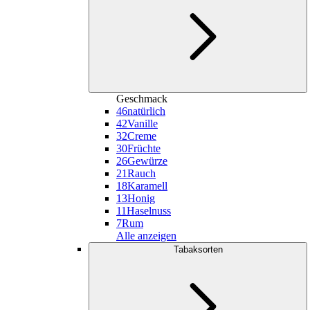
Geschmack
46
natürlich
42
Vanille
32
Creme
30
Früchte
26
Gewürze
21
Rauch
18
Karamell
13
Honig
11
Haselnuss
7
Rum
Alle anzeigen
Tabaksorten