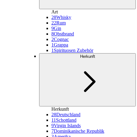
Art
28
Whisky
22
Rum
9
Gin
8
Obstbrand
2
Cognac
1
Grappa
1
Spirituosen Zubehör
Herkunft
Herkunft
28
Deutschland
11
Schottland
9
Virgin Islands
7
Dominikanische Republik
3
Amerika