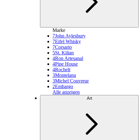
Marke
7
John Aylesbury
7
Eifel Whisky
7
Corsario
5
St. Kilian
4
Ron Artesanal
4
Pipe House
4
Rochelt
3
Montelana
3
Michel Couvreur
2
Embargo
Alle anzeigen
Art