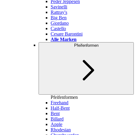
Peder Jeppesen
Savinelli
Rattray's
Big Ben
Giordano
Castello
Cesare Barontini
Alle Marken
Pfeifenformen
Pfeifenformen
Freehand
Half-Bent
Bent
Billard
Apple
Rhodesian