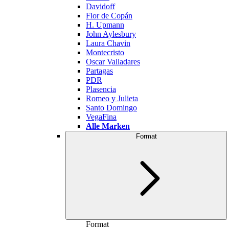
Davidoff
Flor de Copán
H. Upmann
John Aylesbury
Laura Chavin
Montecristo
Oscar Valladares
Partagas
PDR
Plasencia
Romeo y Julieta
Santo Domingo
VegaFina
Alle Marken
Format
Format