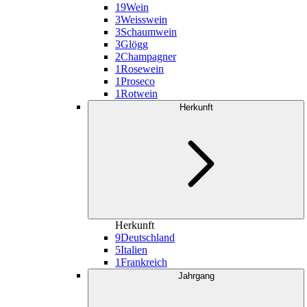
19
Wein
3
Weisswein
3
Schaumwein
3
Glögg
2
Champagner
1
Rosewein
1
Proseco
1
Rotwein
Herkunft
Herkunft
9
Deutschland
5
Italien
1
Frankreich
Jahrgang