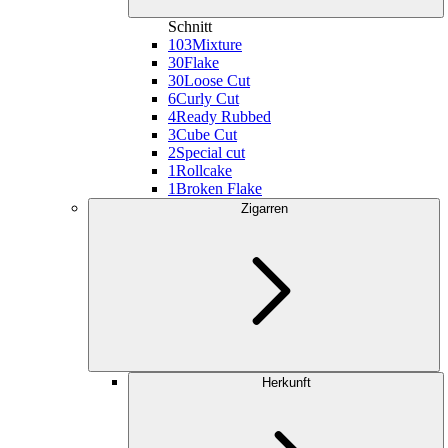
Schnitt
103
Mixture
30
Flake
30
Loose Cut
6
Curly Cut
4
Ready Rubbed
3
Cube Cut
2
Special cut
1
Rollcake
1
Broken Flake
Zigarren
Herkunft