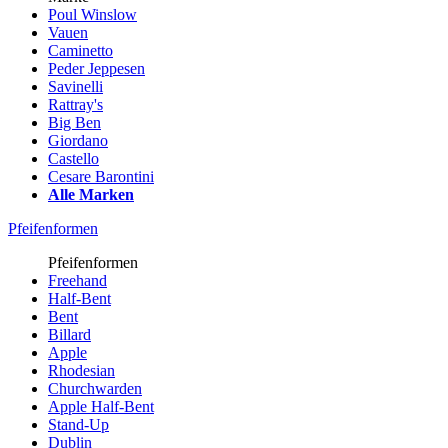
Poul Winslow
Vauen
Caminetto
Peder Jeppesen
Savinelli
Rattray's
Big Ben
Giordano
Castello
Cesare Barontini
Alle Marken
Pfeifenformen
Pfeifenformen
Freehand
Half-Bent
Bent
Billard
Apple
Rhodesian
Churchwarden
Apple Half-Bent
Stand-Up
Dublin