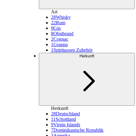
Art
28
Whisky
22
Rum
9
Gin
8
Obstbrand
2
Cognac
1
Grappa
1
Spirituosen Zubehör
Herkunft
Herkunft
28
Deutschland
11
Schottland
9
Virgin Islands
7
Dominikanische Republik
3
Amerika