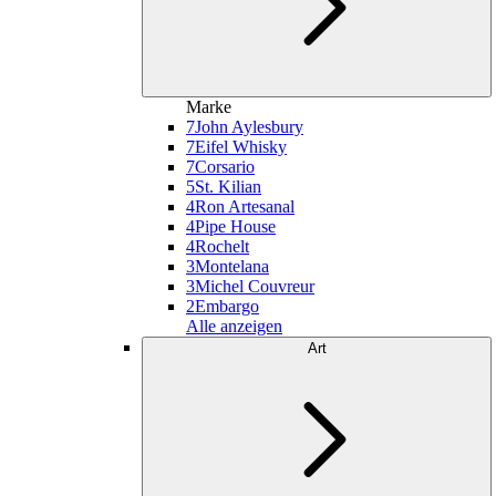
Marke
7
John Aylesbury
7
Eifel Whisky
7
Corsario
5
St. Kilian
4
Ron Artesanal
4
Pipe House
4
Rochelt
3
Montelana
3
Michel Couvreur
2
Embargo
Alle anzeigen
Art