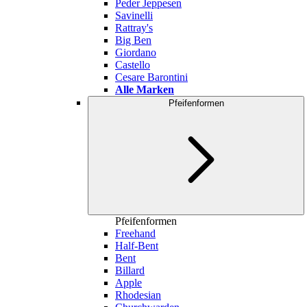
Peder Jeppesen
Savinelli
Rattray's
Big Ben
Giordano
Castello
Cesare Barontini
Alle Marken
Pfeifenformen
Pfeifenformen
Freehand
Half-Bent
Bent
Billard
Apple
Rhodesian