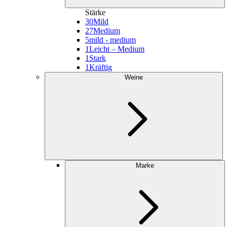
Stärke
30
Mild
27
Medium
5
mild - medium
1
Leicht – Medium
1
Stark
1
Kräftig
Weine
Marke