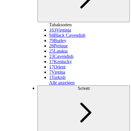
Tabaksorten
163
Virginia
94
Black Cavendish
79
Burley
28
Perique
25
Latakia
23
Cavendish
17
Kentucky
17
Orient
7
Virgina
1
Turkish
Alle anzeigen
Schnitt