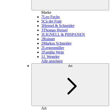
Marke
7
Leo Fuchs
5
Cà dei Frati
3
Hensel & Schneider
3
Thomas Hensel
3
LIGNELL & PIISPANEN
2
Ruinart
2
Markus Schneider
2
Lergenmüller
2
Familia Wein
1
J. Wegeler
Alle anzeigen
Art
Art