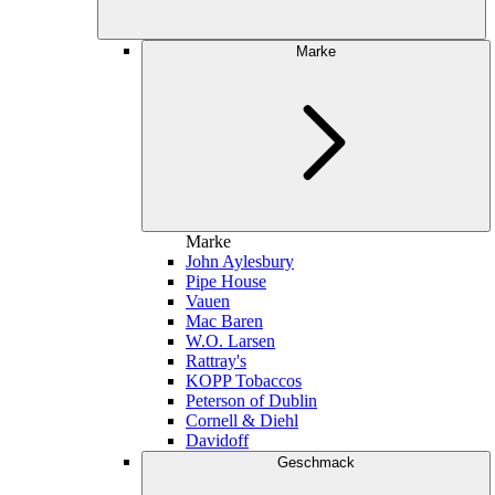
Marke
Marke
John Aylesbury
Pipe House
Vauen
Mac Baren
W.O. Larsen
Rattray's
KOPP Tobaccos
Peterson of Dublin
Cornell & Diehl
Davidoff
Geschmack