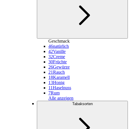
Geschmack
46
natürlich
42
Vanille
32
Creme
30
Früchte
26
Gewürze
21
Rauch
18
Karamell
13
Honig
11
Haselnuss
7
Rum
Alle anzeigen
Tabaksorten