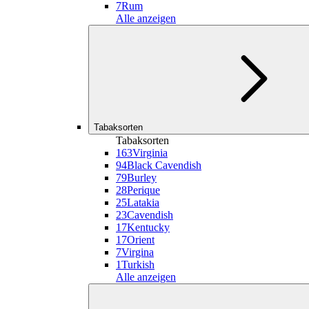
7
Rum
Alle anzeigen
Tabaksorten
Tabaksorten
163
Virginia
94
Black Cavendish
79
Burley
28
Perique
25
Latakia
23
Cavendish
17
Kentucky
17
Orient
7
Virgina
1
Turkish
Alle anzeigen