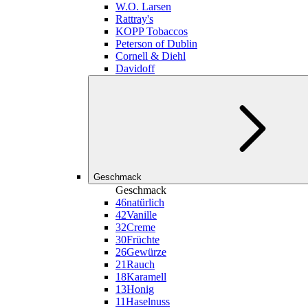
W.O. Larsen
Rattray's
KOPP Tobaccos
Peterson of Dublin
Cornell & Diehl
Davidoff
Geschmack
Geschmack
46
natürlich
42
Vanille
32
Creme
30
Früchte
26
Gewürze
21
Rauch
18
Karamell
13
Honig
11
Haselnuss