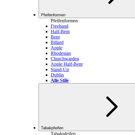
Pfeifenformen
Pfeifenformen
Freehand
Half-Bent
Bent
Billard
Apple
Rhodesian
Churchwarden
Apple Half-Bent
Stand-Up
Dublin
Alle Stile
Tabakpfeifen
Tabakpfeifen