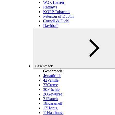
W.O. Larsen
Rattray's
KOPP Tobaccos
Peterson of Dublin
Cornell & Diehl
Davidoff
Geschmack
Geschmack
46
natürlich
42
Vanille
32
Creme
30
Früchte
26
Gewürze
21
Rauch
18
Karamell
13
Honig
11
Haselnuss