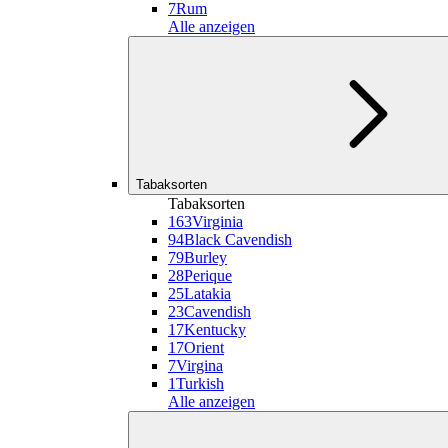
7
Rum
Alle anzeigen
Tabaksorten
Tabaksorten
163
Virginia
94
Black Cavendish
79
Burley
28
Perique
25
Latakia
23
Cavendish
17
Kentucky
17
Orient
7
Virgina
1
Turkish
Alle anzeigen