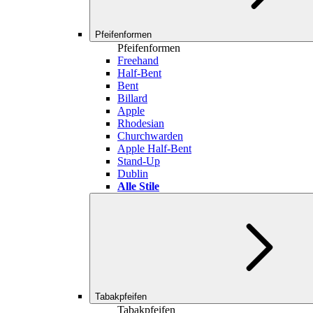
Pfeifenformen
Pfeifenformen
Freehand
Half-Bent
Bent
Billard
Apple
Rhodesian
Churchwarden
Apple Half-Bent
Stand-Up
Dublin
Alle Stile
Tabakpfeifen
Tabakpfeifen